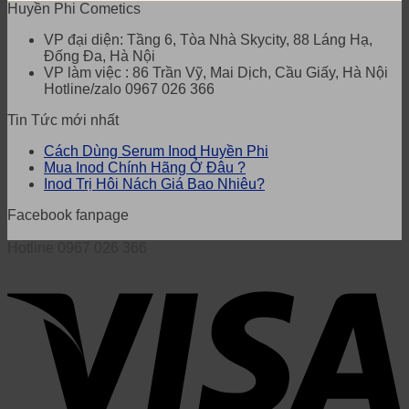
Huyền Phi Cometics
VP đại diện: Tầng 6, Tòa Nhà Skycity, 88 Láng Hạ,
Đống Đa, Hà Nội
VP làm việc : 86 Trần Vỹ, Mai Dịch, Cầu Giấy, Hà Nội
Hotline/zalo 0967 026 366
Tin Tức mới nhất
Cách Dùng Serum Inod Huyền Phi
Mua Inod Chính Hãng Ở Đâu ?
Inod Trị Hôi Nách Giá Bao Nhiêu?
Facebook fanpage
Hotline 0967 026 366