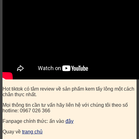
Hot tiktok có tâm review về sản phẩm kem tẩy lông một cách
chân thực nhất.
Mọi thông tin cần tư vấn hãy liên hệ với chúng tôi theo số
hotline: 0967 026 366
Fanpage chính thức: ấn vào
đây
Quay về
trang chủ