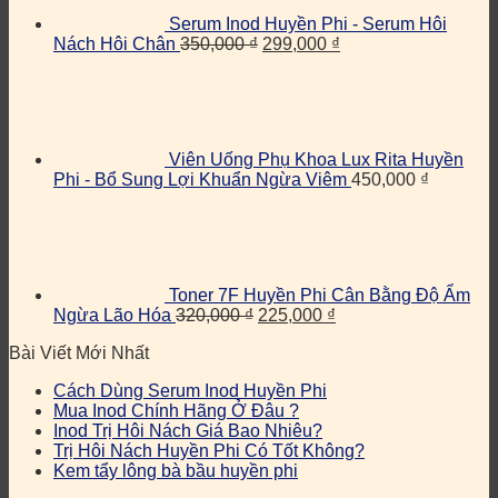
Serum Inod Huyền Phi - Serum Hôi
Nách Hôi Chân
350,000
₫
299,000
₫
Viên Uống Phụ Khoa Lux Rita Huyền
Phi - Bổ Sung Lợi Khuẩn Ngừa Viêm
450,000
₫
Toner 7F Huyền Phi Cân Bằng Độ Ẩm
Ngừa Lão Hóa
320,000
₫
225,000
₫
Bài Viết Mới Nhất
Cách Dùng Serum Inod Huyền Phi
Mua Inod Chính Hãng Ở Đâu ?
Inod Trị Hôi Nách Giá Bao Nhiêu?
Trị Hôi Nách Huyền Phi Có Tốt Không?
Kem tẩy lông bà bầu huyền phi