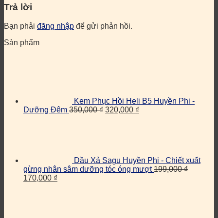
Trả lời
Bạn phải
đăng nhập
để gửi phản hồi.
Sản phẩm
Kem Phục Hồi Heli B5 Huyền Phi -
Dưỡng Đêm
350,000
₫
320,000
₫
Dầu Xả Sagu Huyền Phi - Chiết xuất
gừng nhân sâm dưỡng tóc óng mượt
199,000
₫
170,000
₫