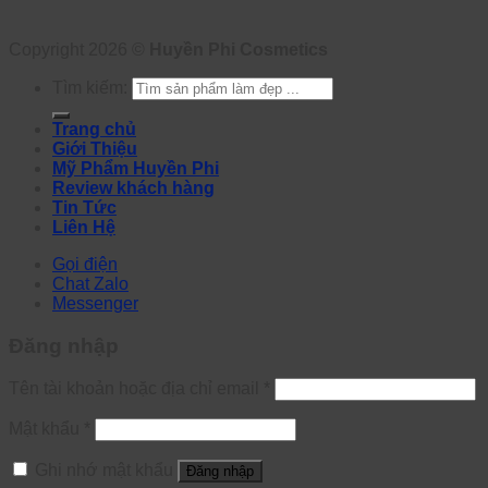
Copyright 2026 ©
Huyền Phi Cosmetics
Tìm kiếm:
Trang chủ
Giới Thiệu
Mỹ Phẩm Huyền Phi
Review khách hàng
Tin Tức
Liên Hệ
Gọi điện
Chat Zalo
Messenger
Đăng nhập
Tên tài khoản hoặc địa chỉ email
*
Mật khẩu
*
Ghi nhớ mật khẩu
Đăng nhập