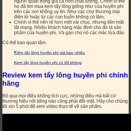
người quan trong giá cả hơn chất lượng. Chính vì thế
họ đã tìm mua kem tẩy lông giống như của huyền phi
trên các nơi không uy tín. Như các chợ thương mại
điện tử hoặc từ các con buôn không có tâm.
Chính vì thế nên rẻ hơn một vài chục, nhưng tiền mất
tật mang. Nhiều khách hàng mặc đinh cho đó là sản
phẩm của huyền phi. Và gán cho nó các mác lừa đảo
Có thể bạn quan tâm
Ke
m tẩy lông huyền phi giá bao nhiêu
Kem tẩy lông huyền phi có tốt không
Review kem tẩy lông huyền phi chính
hãng
Bỏ qua mọi điều không tích cực, những điều mà bất cứ
thương hiệu nổi tiếng nào cũng phải đổi mặt. Hãy cho chúng
tôi xin 5 phút để xem video thực tế về sản phẩm.